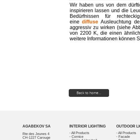
Wir haben uns von dem dürfti
inspirieren lassen und die Le
Bedürfnissen für rechteck
eine
diffuse
Ausleuchtung der
aggressiv zu wirken (siehe Abb
von 2200 K, die einen ähnlich
weitere Informationen können Si
Back to home...
AGABEKOV SA
INTERIOR LIGHTING
OUTDOOR LI
- All Products
- All Products
Rte des Jeunes 4
- Cornice
- Facade
CH-1227 Carouge