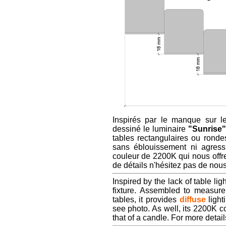
Inspirés par le manque sur l
dessiné le luminaire
"Sunrise
tables rectangulaires ou ronde
sans éblouissement ni agressi
couleur de 2200K qui nous offre
de détails n'hésitez pas de nou
Inspired by the lack of table l
fixture. Assembled to measure
tables, it provides
diffuse
light
see photo. As well, its 2200K co
that of a candle. For more detai