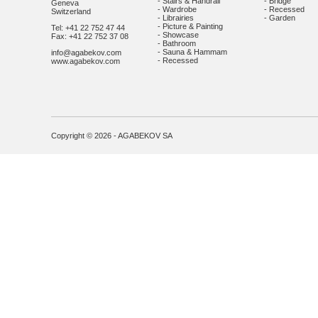
- Stairs & Handrail
- Bridge
Geneva
- Wardrobe
- Recessed
Switzerland
- Librairies
- Garden
- Picture & Painting
Tel: +41 22 752 47 44
- Showcase
Fax: +41 22 752 37 08
- Bathroom
- Sauna & Hammam
info@agabekov.com
- Recessed
www.agabekov.com
Copyright © 2026 - AGABEKOV SA