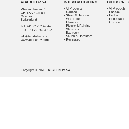
AGABEKOV SA
INTERIOR LIGHTING
OUTDOOR LI
- All Products
- All Products
Rte des Jeunes 4
- Cornice
- Facade
CH-1227 Carouge
- Stairs & Handrail
- Bridge
Geneva
- Wardrobe
- Recessed
Switzerland
- Librairies
- Garden
- Picture & Painting
Tel: +41 22 752 47 44
- Showcase
Fax: +41 22 752 37 08
- Bathroom
- Sauna & Hammam
info@agabekov.com
- Recessed
www.agabekov.com
Copyright © 2026 - AGABEKOV SA