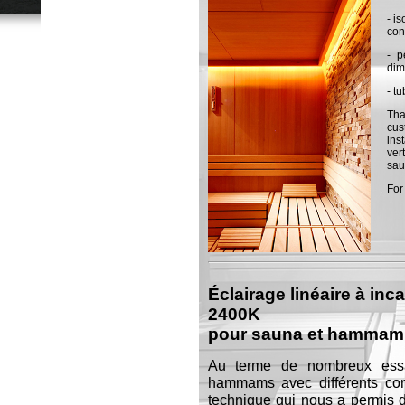
- i
con
- p
dim
- t
Tha
cus
ins
ver
saun
For
Éclairage linéaire à in
2400K
pour sauna et hammam d
Au terme de nombreux essa
hammams avec différents com
technique qui nous a permis 