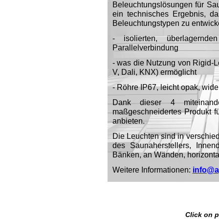
Beleuchtungslösungen für Sau
ein technisches Ergebnis, d
Beleuchtungstypen zu entwicke
- isolierten, überlagern
Parallelverbindung
- was die Nutzung von Rigid-
V, Dali, KNX) ermöglicht
- Röhre IP67, leicht opak, wi
Dank dieser 4 miteinand
maßgeschneidertes Produkt f
anbieten.
Die Leuchten sind in verschie
des Saunaherstellers, Innen
Bänken, an Wänden, horizontal o
Weitere Informationen:
info@
Click on p